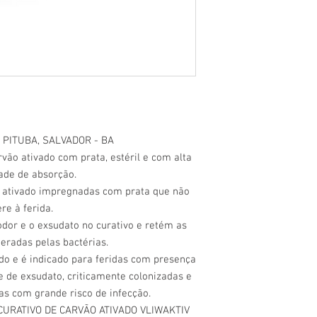
 PITUBA, SALVADOR - BA
rvão ativado com prata, estéril e com alta
ade de absorção.
o ativado impregnadas com prata que não
re à ferida.
odor e o exsudato no curativo e retém as
beradas pelas bactérias.
ado e é indicado para feridas com presença
de de exsudato, criticamente colonizadas e
las com grande risco de infecção.
 CURATIVO DE CARVÃO ATIVADO VLIWAKTIV