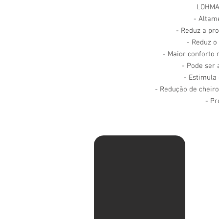
LOHMA
- Altam
- Reduz a pro
- Reduz o 
- Maior conforto 
- Pode ser 
- Estimula
- Redução de cheiro
- Pr
Av. Ma
Pituba
Sentid
com Ru
shell.