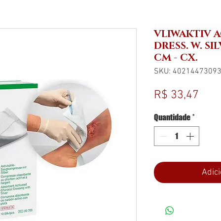
VLIWAKTIV 
DRESS. W. SIL
CM - CX.
SKU: 4021447309
Pre
R$ 33,47
Quantidade
*
Adici