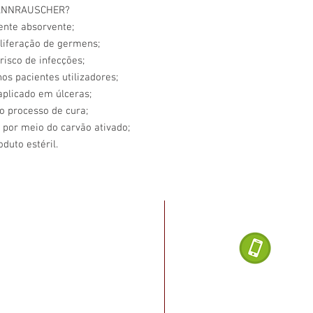
NNRAUSCHER?
ente absorvente;
liferação de germens;
risco de infecções;
nos pacientes utilizadores;
aplicado em úlceras;
 o processo de cura;
 por meio do carvão ativado;
oduto estéril.
Dúvidas ligu
noel Dias da Silva, 2482
, Salvador - BA
(71) 
o Rio vermelho, cruzamento
a Paraná, ao lado do posto