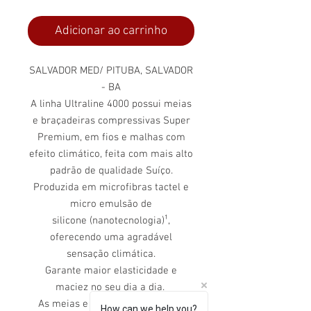
Adicionar ao carrinho
SALVADOR MED/ PITUBA, SALVADOR
- BA
A linha Ultraline 4000 possui meias
e braçadeiras compressivas Super
Premium, em fios e malhas com
efeito climático, feita com mais alto
padrão de qualidade Suíço.
Produzida em microfibras tactel e
micro emulsão de
silicone (nanotecnologia)¹,
oferecendo uma agradável
sensação climática.
Garante maior elasticidade e
maciez no seu dia a dia.
As meias e braçadeiras da linha
How can we help you?