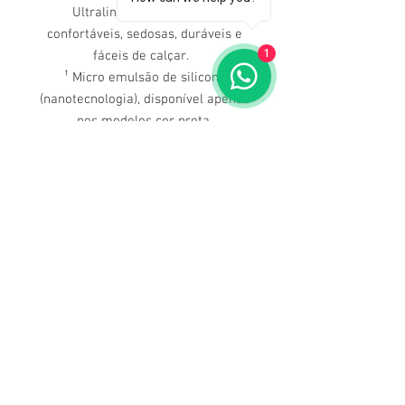
Ultraline 4000 são mais
confortáveis, sedosas, duráveis e
1
fáceis de calçar.
¹ Micro emulsão de silicone
(nanotecnologia), disponível apenas
nos modelos cor preta.
20 - 30mmhG
Edema discreto
Varicosidade leve
Prevenção de varicosidade
durante a gravidez.
Dúvidas ligue para nós
(71) 3211-5354