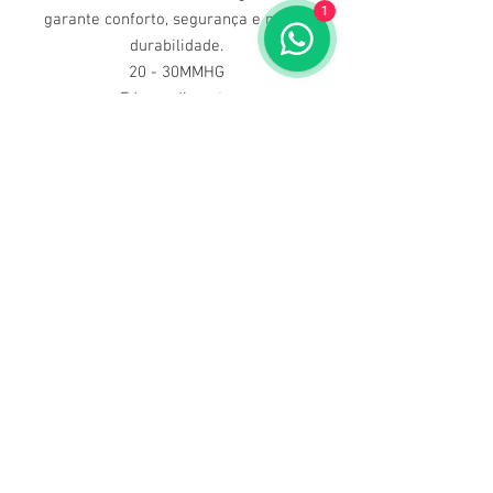
1
garante conforto, segurança e maior
durabilidade.
20 - 30MMHG
Edema discreto
Varicosidade leve
Prevenção de varicosidade durante
a gravidez.
Dúvidas ligue para nós
(71) 3211-5354