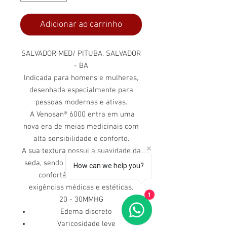
Adicionar ao carrinho
SALVADOR MED/ PITUBA, SALVADOR
- BA
Indicada para homens e mulheres,
desenhada especialmente para
pessoas modernas e ativas.
A Venosan® 6000 entra em uma
nova era de meias medicinais com
alta sensibilidade e conforto.
A sua textura possui a suavidade da
seda, sendo ­­­elegante, fina e muito
How can we help you?
confortável, atendendo às
exigências médicas e estéticas.
1
20 - 30MMHG
Edema discreto
Varicosidade leve