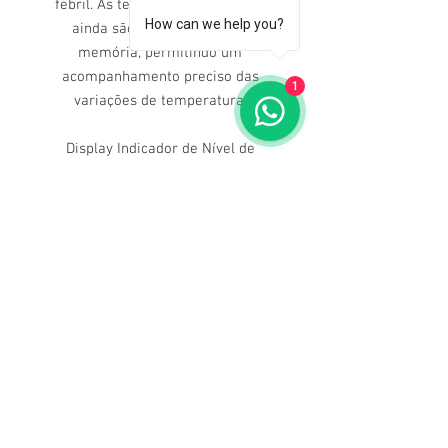
febril. As temperaturas aferidas
How can we help you?
ainda são armazenadas na
memória, permitindo um
acompanhamento preciso das
1
variações de temperatura.
Display Indicador de Nível de
Temperatura
32 Posições de Memória
Desligamento Automático 60s.
Medição na Testa sem contato
Medição de Temperatura de Objetos
Dúvidas ligue para nós