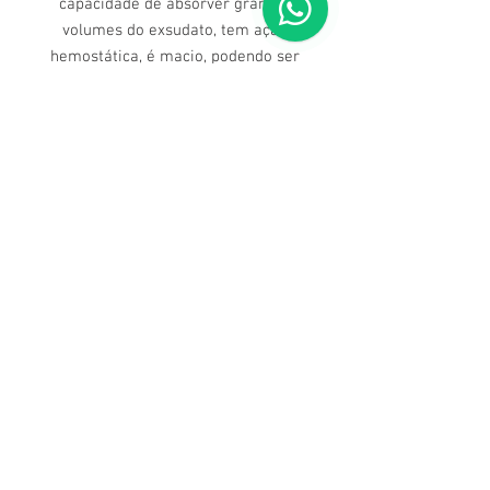
capacidade de absorver grandes
volumes do exsudato, tem ação
hemostática, é macio, podendo ser
colocado facilmente sobre as
feridas e adaptando-se a qualquer
tipo de leito (superficial e cavitária).
Dúvidas ligue para nós
(71) 3211-5354
Av. Manoel Dias da Silva, 2482
Pituba, Salvador - BA