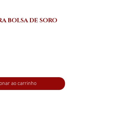
RA BOLSA DE SORO
eço
onar ao carrinho