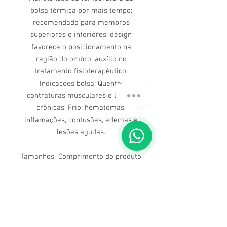
bolsa térmica por mais tempo;
recomendado para membros
superiores e inferiores; design
favorece o posicionamento na
região do ombro; auxílio no
tratamento fisioterapêutico.
Indicações bolsa: Quente:
How can we help you?
contraturas musculares e lesões
crônicas. Frio: hematomas,
inflamações, contusões, edemas e
1
lesões agudas.
Tamanhos Comprimento do produto
aberto: 120 cm