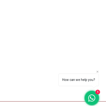
e para nós
3211-5354
How can we help you?
tos Hospitalares, bem estar e saude. | ©
rmed Máscaras. Desenvolvido por EBERT
CEDRAZ
1