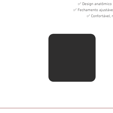
✅ Design anatômico c
✅ Fechamento ajustável
✅ Confortável, r
Av. Ma
Pituba
Sentid
com Ru
shell.