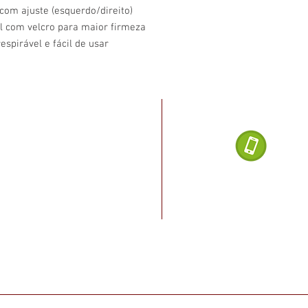
om ajuste (esquerdo/direito)
 com velcro para maior firmeza
espirável e fácil de usar
Dúvidas ligu
noel Dias da Silva, 2482
, Salvador - BA
(71) 
o Rio vermelho, cruzamento
a Paraná, ao lado do posto
Loja de Produ
2020 Salvado