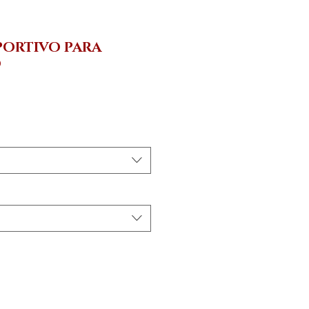
PORTIVO PARA
O
eço