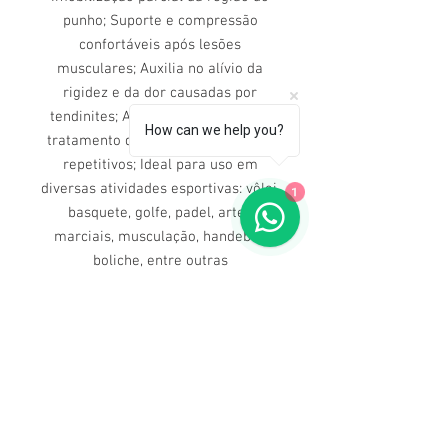
punho; Suporte e compressão
confortáveis após lesões
musculares; Auxilia no alívio da
rigidez e da dor causadas por
tendinites; Auxilia na prevenção e
How can we help you?
tratamento de lesões por esforços
repetitivos; Ideal para uso em
diversas atividades esportivas: vôlei,
1
basquete, golfe, padel, artes
marciais, musculação, handebol,
boliche, entre outras
Dúvidas ligue para nós
(71) 3211-5354