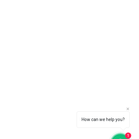
e para nós
3211-5354
How can we help you?
tos Hospitalares, bem estar e saude. | ©
rmed Máscaras. Desenvolvido por EBERT
CEDRAZ
1