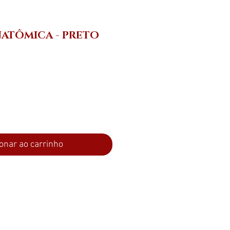
ATÔMICA - PRETO
ço
onar ao carrinho