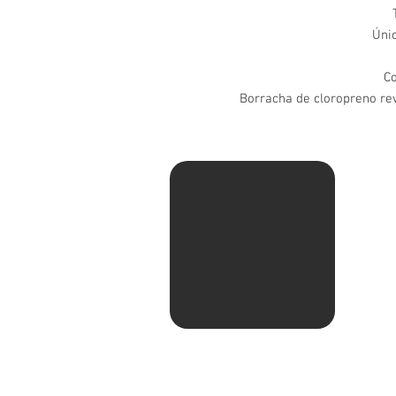
Únic
C
Borracha de cloropreno re
Av. Ma
Pituba
Sentid
com Ru
shell.