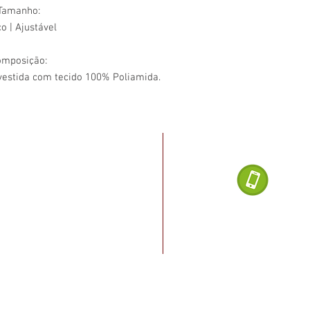
Tamanho:
o | Ajustável
omposição:
vestida com tecido 100% Poliamida.
Dúvidas ligu
noel Dias da Silva, 2482
, Salvador - BA
(71) 
o Rio vermelho, cruzamento
a Paraná, ao lado do posto
Loja de Produ
2020 Salvado