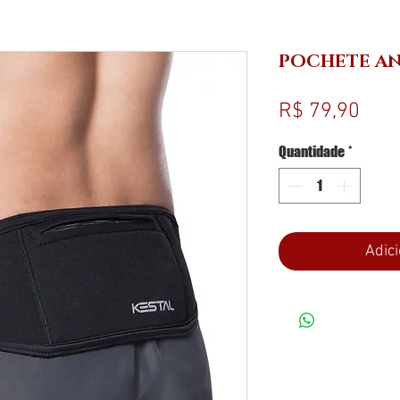
POCHETE AN
Pre
R$ 79,90
Quantidade
*
Adici