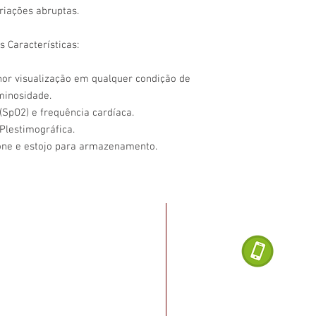
riações abruptas.
s Características:
hor visualização em qualquer condição de
minosidade.
(SpO2) e frequência cardíaca.
 Plestimográfica.
cone e estojo para armazenamento.
Dúvidas ligu
noel Dias da Silva, 2482
, Salvador - BA
(71) 
o Rio vermelho, cruzamento
a Paraná, ao lado do posto