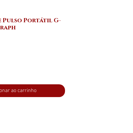
 Pulso Portátil G-
Graph
eço
onar ao carrinho