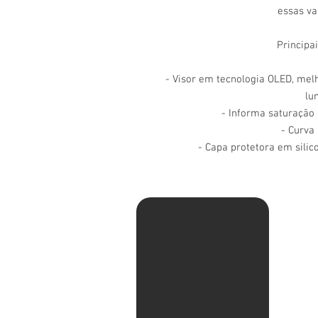
essas va
Principai
- Visor em tecnologia OLED, mel
lu
- Informa saturação 
- Curva
- Capa protetora em sili
Av. Ma
Pituba
Sentid
com Ru
shell.