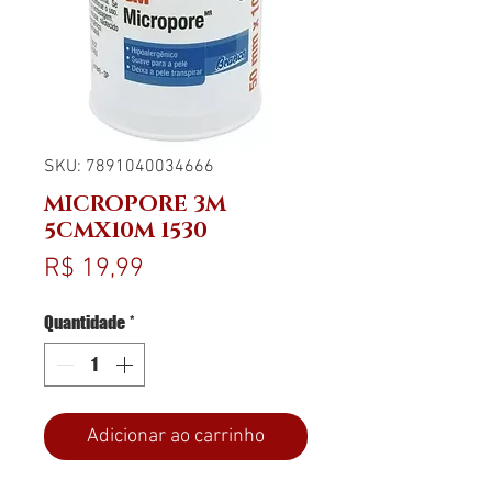
SKU: 7891040034666
MICROPORE 3M
5CMX10M 1530
Preço
R$ 19,99
Quantidade
*
Adicionar ao carrinho