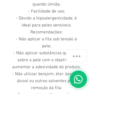
quando úmida;
- Facilidade de uso;
- Devido a hipoalergenicidade, é
ideal para peles sensíveis.
Recomendações:
- Não aplicar a fita sob tensão à
pele;
- Não aplicar substâncias químicas
How can we help you?
sobre a pele com o objetivo de
aumentar a adesividade do produto;
1
- Não utilizar benjoim, éter, benzina,
álcool ou outros solventes para
remoção da fita.
Se necessário, utilize vaselina.
Precauções:
As fitas cirúrgicas são produtos
limpos, mas não esterilizados.
Portanto, não devem ser aplicadas
diretamente sobre locais que