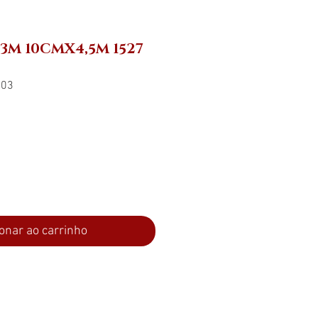
3M 10CMX4,5M 1527
703
ço
onar ao carrinho