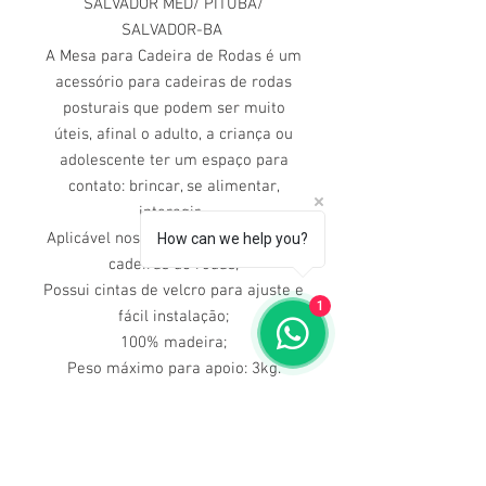
SALVADOR MED/ PITUBA/
SALVADOR-BA
A Mesa para Cadeira de Rodas é um
acessório para cadeiras de rodas
posturais que podem ser muito
úteis, afinal o adulto, a criança ou
adolescente ter um espaço para
contato: brincar, se alimentar,
interagir.
Aplicável nos principais modelos de
How can we help you?
cadeiras de rodas;
Possui cintas de velcro para ajuste e
1
fácil instalação;
100% madeira;
Peso máximo para apoio: 3kg.
Tamanho M: Altura 63cm x
Comprimento 77cm;