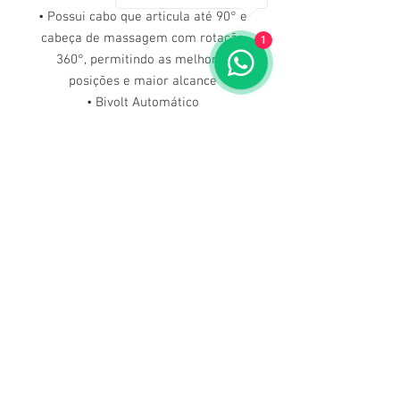
• Possui cabo que articula até 90° e
cabeça de massagem com rotação
1
360°, permitindo as melhores
posições e maior alcance
• Bivolt Automático
Características :* Verificado e
aprovado pelo INMETRO* Manguito e
pêra em PVC* Braçadeira em nylon
ou algodão, com fecho de velcro ou
metal* Estojo para viagem
Dúvidas ligue para nós
(71) 3211-5354