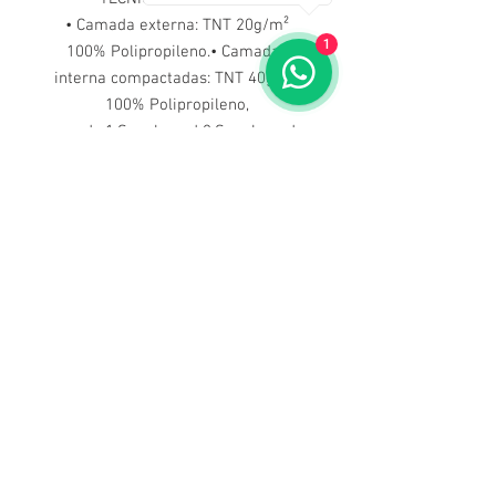
• Camada externa: TNT 20g/m²
1
100% Polipropileno.• Camadas
interna compactadas: TNT 40g/m²
100% Polipropileno,
sendo:1.Spunbound 2.Spunbound
3.Meltblown 4.Meltblown
5.Spunbound (SSMMS).• Alça de
fixação elástica recoberta em
algodão.• Clip nasal de arame em
aço encapado de PVC, chato, de
3,7mm de largura e com 10cm a
15cm de comprimento.• Fabricação
por soldagem ultrassônica.•
Eficiência de filtragem
bacteriológica (BFE) >95%•
Eficiência de filtragem de partículas
(EFP) >98%