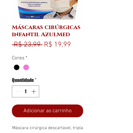
Máscaras cirúrgicas
infantil AzulMed
Preço normal
Preço promocional
 R$ 23,99 
R$ 19,99
Cores
*
Quantidade
*
Adicionar ao carrinho
Máscara cirúrgica descartável, tripla