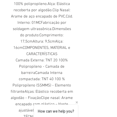
100% polipropileno.Alça: Elástica
recoberta por algodão.Clip Nasal:
Arame de aço encapado de PVC.Cód.
Interno: 01MCFabricação por
soldagem ultrassônica.Dimensões
do produto:Comprimento:
17,5cmAltura: 9,5cmAlça:
16cmCOMPONENTES, MATERIAL e
CARACTERÍSTICAS
Camada Externa: TNT 20 100%
Polipropileno - Camada de
barreiraCamada Interna
compactada: TNT 40 100 %
Polipropileno (SSMMS) - Elemento
filtranteAlças: Elástico recoberta em
algodão - FixaçãoClipe nasal: Arame
encapado com plástico - Haste
ajustávelCARACTERÍSTICAS
How can we help you?
TÉCNICO/MECÂNICAS: