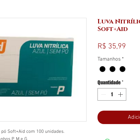
Luva Nitríli
Soft+Aid
Pre
R$ 35,99
Tamanhos
*
Quantidade
*
Adici
m pó Soft+Aid com 100 unidades.
nhos P, M e G