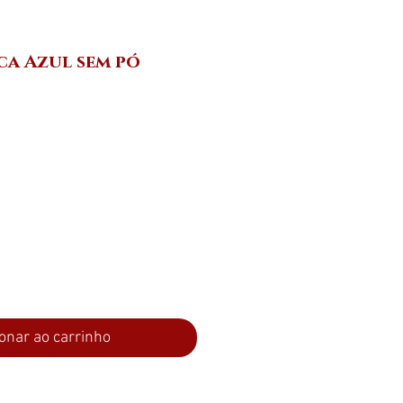
ca Azul sem pó
ço
onar ao carrinho