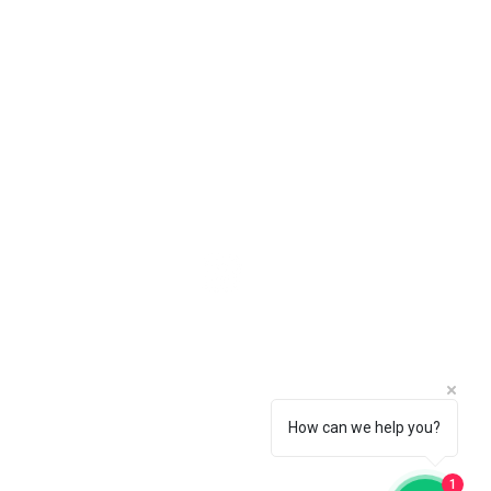
e para nós
3211-5354
How can we help you?
tos Hospitalares, bem estar e saude. | ©
rmed Máscaras. Desenvolvido por EBERT
CEDRAZ
1