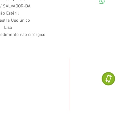
/ SALVADOR-BA
ão Estéril
stra Uso único
Lisa
edimento não cirúrgico
Dúvidas ligu
noel Dias da Silva, 2482
, Salvador - BA
(71) 
o Rio vermelho, cruzamento
a Paraná, ao lado do posto
Loja de Produ
2020 Salvado