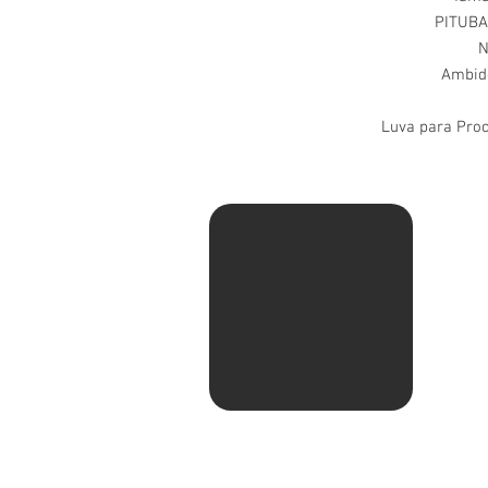
PITUBA
N
Ambide
Luva para Proc
Av. Ma
Pituba
Sentid
com Ru
shell.