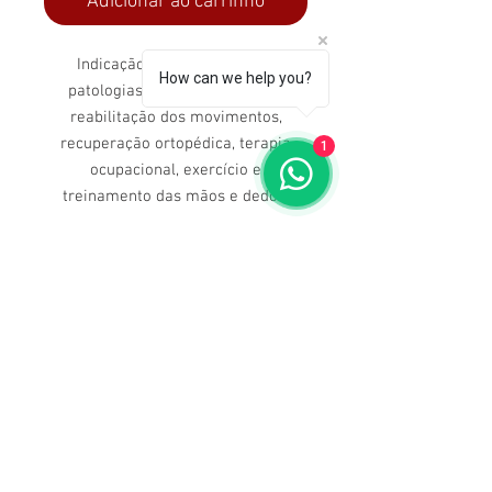
Adicionar ao carrinho
Indicação: Fisioterapia para
How can we help you?
patologias motoras das mãos,
reabilitação dos movimentos,
recuperação ortopédica, terapia
1
ocupacional, exercício e
treinamento das mãos e dedos.
Dúvidas ligue para nós
(71) 3211-5354
Av. Manoel Dias da Silva, 2482