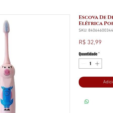
Escova De D
Elétrica P
SKU: 8406460034
Pre
R$ 32,99
Quantidade
*
Adici