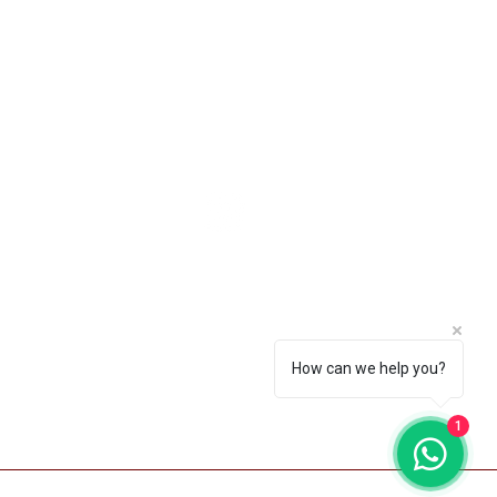
e para nós
3211-5354
How can we help you?
tos Hospitalares, bem estar e saude. | ©
rmed Máscaras. Desenvolvido por EBERT
CEDRAZ
1