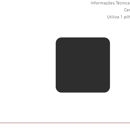
Informações Técnica
Ce
Utiliza 1 pi
Av. Ma
Pituba
Sentid
com Ru
shell.