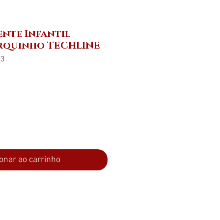
ente Infantil
orquinho TECHLINE
43
ço
onar ao carrinho