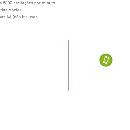
s 8000 oscilações por minuto
rdas Macias
lhas AA (não inclusas)
Dúvidas ligu
noel Dias da Silva, 2482
, Salvador - BA
(71) 
o Rio vermelho, cruzamento
a Paraná, ao lado do posto
Loja de Produ
2020 Salvado