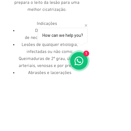
prepara o leito da lesão para uma
melhor cicatrização.
Indicações
​Desbridamento
How can we help you?
de necrose/esfacelo seca;
Lesões de qualquer etiologia,
infectadas ou não como:
1
Queimaduras de 2º grau, úlceras
arteriais, venosas e por pressão;
Abrasões e lacerações
Dúvidas ligue para nós
(71) 3211-5354