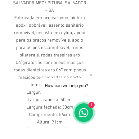
SALVADOR MED/ PITUBA, SALVADOR
- BA
Fabricada em aço carbono, pintura
epóxi, dobrável, assento sanitário
removível, encosto em nylon, apoio
para os braços removíveis, apoio
para os pés escamoteavel, freios
bilaterais, rodas traseiras aro
06″giratórias com pneus maciços
rodas dianteiras aro 06″ com pneus
maciços posicionadas na parte
interna da cadeira.
How can we help you?
Largura assento: 40cm
Largura aberta: 50cm
1
Largura fechada: 30cm
Comprimento: 56cm
Altura: 91cm
Peso da cadeira: 9,5kg
Peso suportado: 85kg