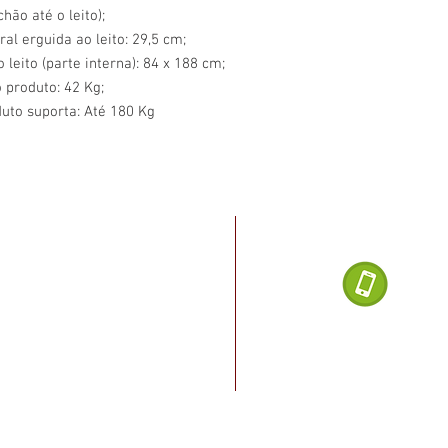
hão até o leito);
ral erguida ao leito: 29,5 cm;
leito (parte interna): 84 x 188 cm;
 produto: 42 Kg;
uto suporta: Até 180 Kg
Dúvidas ligu
noel Dias da Silva, 2482
, Salvador - BA
(71) 
o Rio vermelho, cruzamento
a Paraná, ao lado do posto
Loja de Produ
2020 Salvado