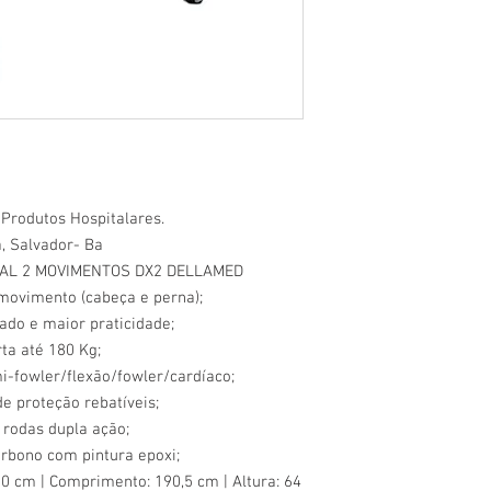
Produtos Hospitalares.
a, Salvador- Ba
AL 2 MOVIMENTOS DX2 DELLAMED
movimento (cabeça e perna);
tado e maior praticidade;
ta até 180 Kg;
i-fowler/flexão/fowler/cardíaco;
e proteção rebatíveis;
 rodas dupla ação;
arbono com pintura epoxi;
0 cm | Comprimento: 190,5 cm | Altura: 64