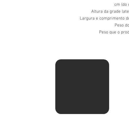
cm (do c
Altura da grade late
Largura e comprimento do 
Peso do
Peso que o prod
Av. Ma
Pituba
Sentid
com Ru
shell.