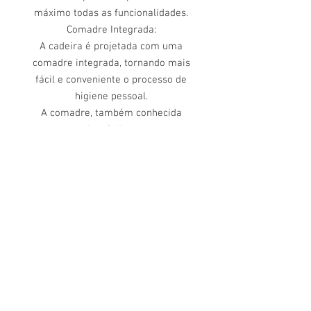
máximo todas as funcionalidades.
Comadre Integrada:
A cadeira é projetada com uma
comadre integrada, tornando mais
fácil e conveniente o processo de
higiene pessoal.
A comadre, também conhecida
como penico, é discretamente
incorporada ao design da cadeira,
proporcionando dignidade e
conforto aos usuários.
Suporte Robusto:
A estrutura resistente da cadeira é
capaz de suportar até 135 kg,
garantindo estabilidade e segurança
durante o uso.
Essa capacidade de peso generosa
torna a cadeira adequada para uma