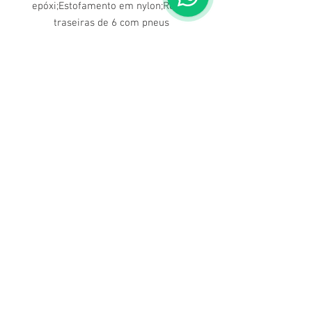
epóxi;Estofamento em nylon;Rodas
traseiras de 6 com pneus
maciços;Rodas dianteiras de 6 com
pneus maciços giratórios;Freios
bilaterais;Pedaleira dos Apoios de
Pés rebatíveis;Apoios de braço fixos.
Dúvidas ligue para nós
(71) 3211-5354
Av. Manoel Dias da Silva, 2482
Pituba, Salvador - BA
Sentido Rio vermelho, cruzamento com Rua Paraná, ao