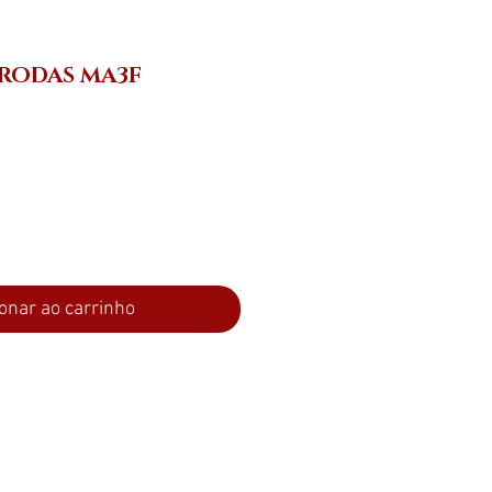
 RODAS MA3F
reço
onar ao carrinho