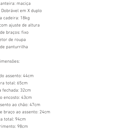
anteira: maciça
 Dobrável em X duplo
a cadeira: 18kg
 com ajuste de altura
de braços: fixo
etor de roupa
 de panturrilha
imensões:
do assento: 44cm
ra total: 65cm
a fechada: 32cm
do encosto: 43cm
ssento ao chão: 47cm
de braço ao assento: 24cm
ra total: 94cm
imento: 98cm