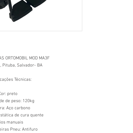
AS ORTOMOBIL MOD MA3F
 Pituba, Salvador- BA
icações Técnicas:
Cor: preto
de de peso: 120kg
ra: Aço carbono
ostática de cura quente
ios manuais
eiras Pneu: Antifuro