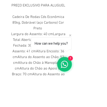
PREÇO EXCLUSIVO PARA ALUGUEL
Cadeira De Rodas Cds Econômica
85kg, Dobrável (aço Carbono) Cor
Preto
Largura do Assento: 40 cmLargura
Total Aberta: 40 cmLargura Total
How can we help you?
Fechada: 30 cmProfundidade do
Assento: 41 cmAltura Encosto: 36
cmAltura do Assento ao Chão: 52
1
cmAltura do Chão à Manopla: 91
cmAltura do Chão ao Apoio de
Braço: 70 cmAltura do Assento ao
Apoio de Braço: 20 cm