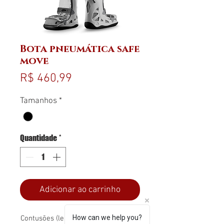
Bota pneumática safe
move
Preço
R$ 460,99
Tamanhos
*
Quantidade
*
Adicionar ao carrinho
How can we help you?
Contusões (lesões de tecidos moles);