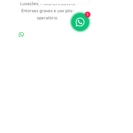
Luxações; Fraturas estáveis;
Entorses graves e uso pós-
1
operatório.
Dúvidas ligue para nós
(71) 3211-5354
Av. Manoel Dias da Silva, 2482
Pituba, Salvador - BA
Sentido Rio vermelho, cruzamento com Rua Paraná, ao
lado do posto shell.