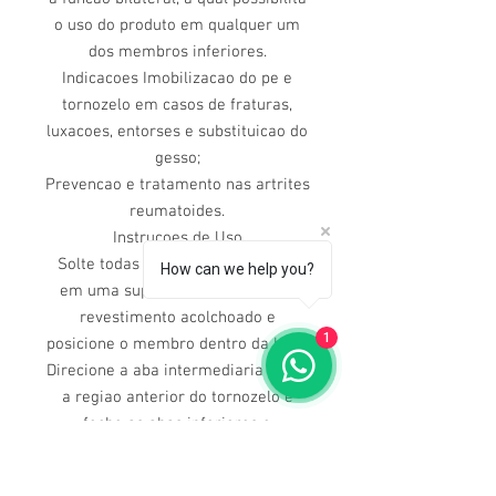
o uso do produto em qualquer um
dos membros inferiores.
Indicacoes Imobilizacao do pe e
tornozelo em casos de fraturas,
luxacoes, entorses e substituicao do
gesso;
Prevencao e tratamento nas artrites
reumatoides.
Instrucoes de Uso
Solte todas as faixas em velcro e
How can we help you?
em uma superficie firme, abra o
revestimento acolchoado e
1
posicione o membro dentro da bota.
Direcione a aba intermediaria sobre
a regiao anterior do tornozelo e
feche as abas inferiores e
superiores, ajustando as cintas em
velcro, uma a uma, de modo que o