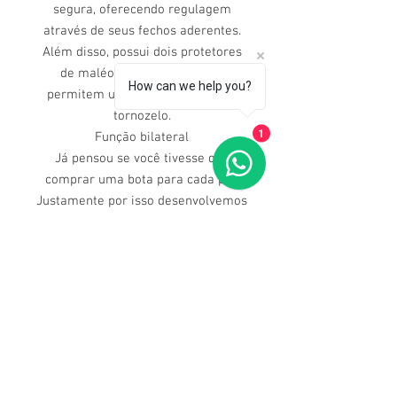
segura, oferecendo regulagem
através de seus fechos aderentes.
Além disso, possui dois protetores
de maléolos removíveis que
How can we help you?
permitem um melhor encaixe no
tornozelo.
Função bilateral
1
Já pensou se você tivesse que
comprar uma bota para cada pé?
Justamente por isso desenvolvemos
a função bilateral, a qual possibilita
o uso do produto em qualquer um
dos membros inferiores.
Tamanhos
P - Nº 33 a Nº 37.
M - Nº 38 a Nº 42.
G - Nº 43 a Nº 45.