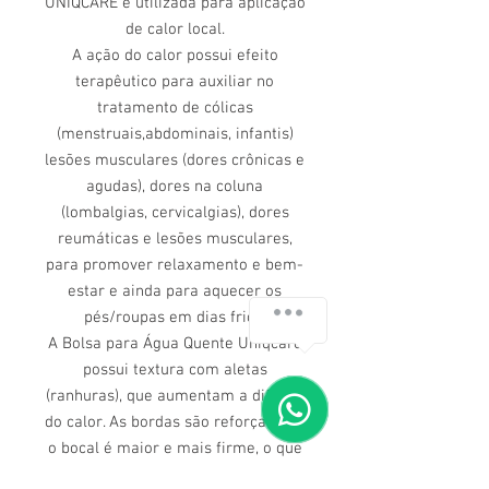
UNIQCARE é utilizada para aplicação
de calor local.
A ação do calor possui efeito
terapêutico para auxiliar no
tratamento de cólicas
(menstruais,abdominais, infantis)
lesões musculares (dores crônicas e
agudas), dores na coluna
(lombalgias, cervicalgias), dores
reumáticas e lesões musculares,
para promover relaxamento e bem-
estar e ainda para aquecer os
pés/roupas em dias frios.
A Bolsa para Água Quente Uniqcare
possui textura com aletas
(ranhuras), que aumentam a difusão
do calor. As bordas são reforçadas e
o bocal é maior e mais firme, o que
facilita a colocação da água quente.