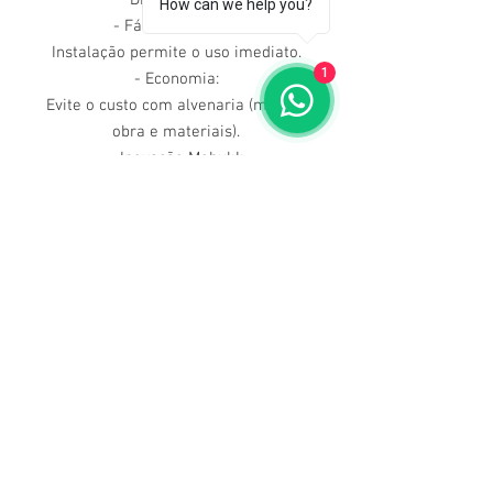
How can we help you?
- Fácil Instalação:
Instalação permite o uso imediato.
1
- Economia:
Evite o custo com alvenaria (mão de
obra e materiais).
- Inovação MebukI:
Aba de contenção
- Fechamento frontal
- Fácil de limpar
- Reforços metálicos
- Padrão ABNT
Dúvidas ligue para nós
(71) 3211-5354