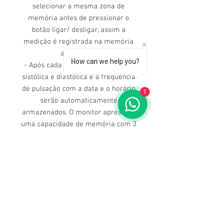
selecionar a mesma zona de
memória antes de pressionar o
botão ligar/ desligar, assim a
medição é registrada na memória
apropriada.
How can we help you?
- Após cada medição, as pressões
sistólica e diastólica e a frequência
de pulsação com a data e o horário
1
serão automaticamente
armazenados. O monitor apresenta
uma capacidade de memória com 3
zonas. Cada zona de memória
mantém pelo menos 40 medições,
substituindo os dados mais antigos
por novos.
atenão! Se a braçadeira não parar
de inflar, remova-a imediatamente.
Todas as informações divulgadas