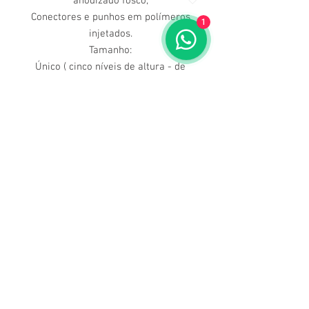
anodizado fosco;
Conectores e punhos em polímeros
1
injetados.
Tamanho:
Único ( cinco níveis de altura - de
77cm a 87 cm ).
Cores:
Alumínio natural.
Conteúdo:
1 andador.
Dúvidas ligue para nós
(71) 3211-5354