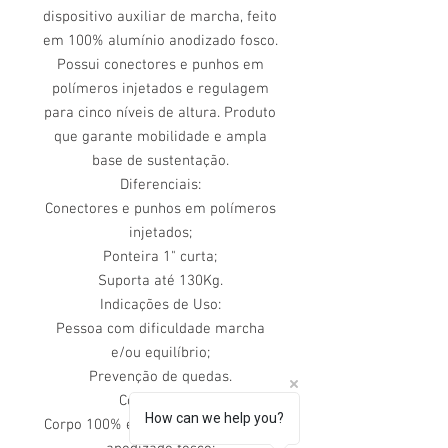
dispositivo auxiliar de marcha, feito
em 100% alumínio anodizado fosco.
Possui conectores e punhos em
polímeros injetados e regulagem
para cinco níveis de altura. Produto
que garante mobilidade e ampla
base de sustentação.
Diferenciais:
Conectores e punhos em polímeros
injetados;
Ponteira 1" curta;
Suporta até 130Kg.
Indicações de Uso:
Pessoa com dificuldade marcha
e/ou equilíbrio;
Prevenção de quedas.
Composição:
How can we help you?
Corpo 100% em alumínio estrutural