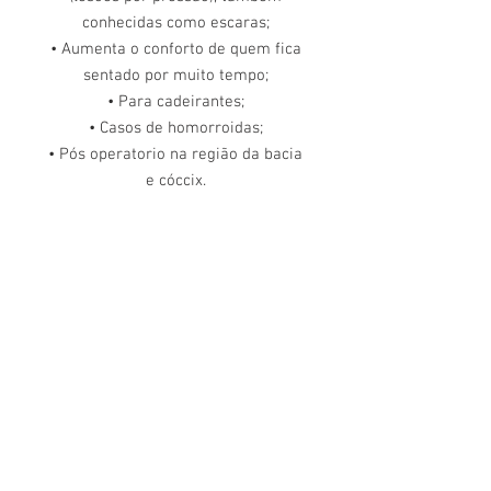
conhecidas como escaras;
• Aumenta o conforto de quem fica
sentado por muito tempo;
• Para cadeirantes;
• Casos de homorroidas;
• Pós operatorio na região da bacia
e cóccix.
Dúvidas ligue para nós
(71) 3211-5354
Av. Manoel Dias da Silva, 2482
Pituba, Salvador - BA