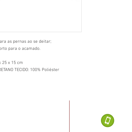
ara as pernas ao se deitar;
orto para o acamado.
x 25 x 15 cm
TANO TECIDO: 100% Poliéster
Dúvidas ligu
noel Dias da Silva, 2482
, Salvador - BA
(71) 
o Rio vermelho, cruzamento