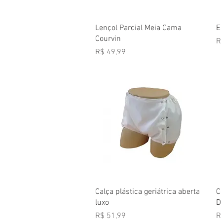
Visualização rápida
Lençol Parcial Meia Cama
E
Courvin
P
R
Preço
R$ 49,99
Visualização rápida
Calça plástica geriátrica aberta
C
luxo
D
Preço
P
R$ 51,99
R