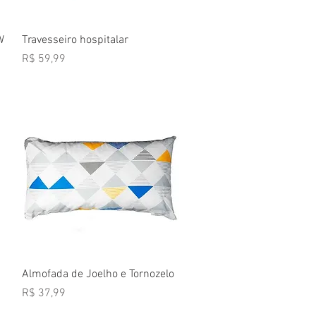
Visualização rápida
W
Travesseiro hospitalar
Preço
R$ 59,99
Visualização rápida
Almofada de Joelho e Tornozelo
Preço
R$ 37,99