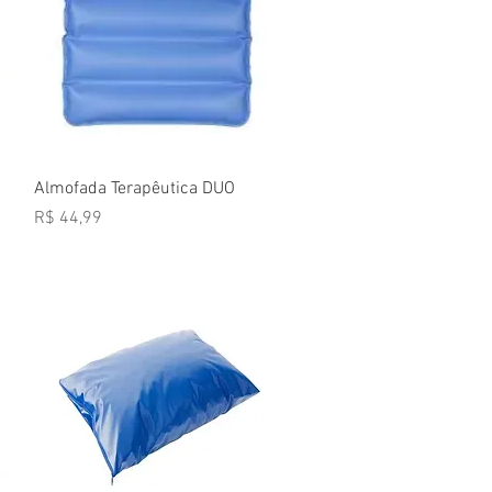
Visualização rápida
Almofada Terapêutica DUO
Preço
R$ 44,99