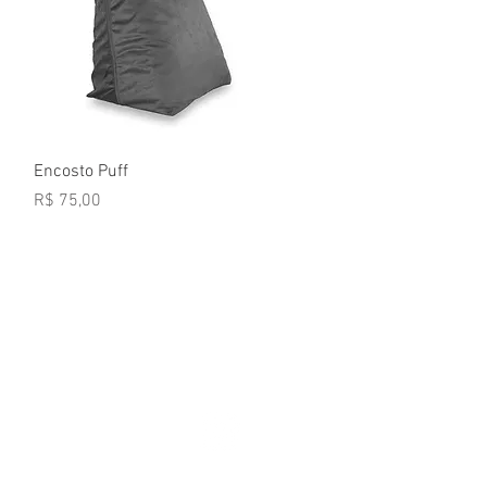
Visualização rápida
Encosto Puff
Preço
R$ 75,00
e para nós
3211-5354