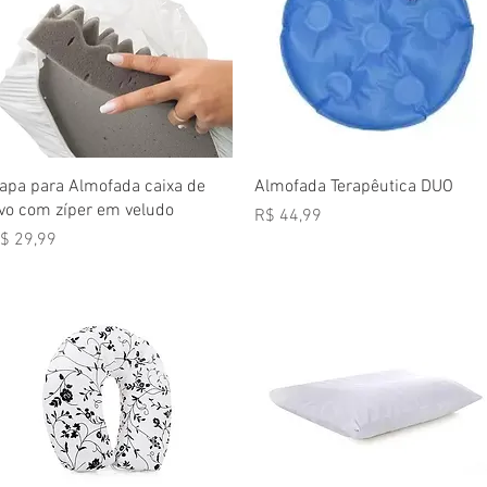
Visualização rápida
Visualização rápida
apa para Almofada caixa de
Almofada Terapêutica DUO
vo com zíper em veludo
Preço
R$ 44,99
reço
$ 29,99