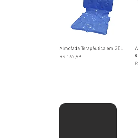
Visualização rápida
Almofada Terapêutica em GEL
A
e
Preço
R$ 167,99
P
R
Av. Ma
Pituba