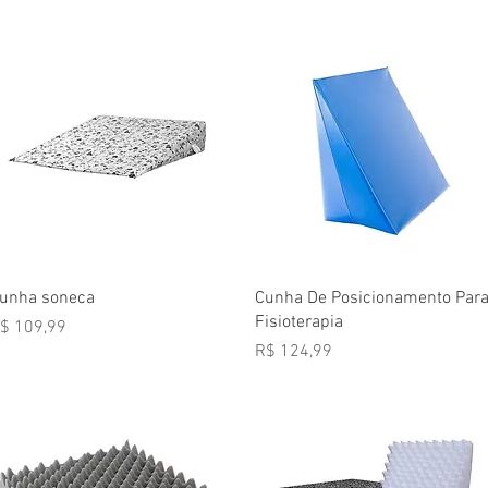
Visualização rápida
Visualização rápida
unha soneca
Cunha De Posicionamento Par
Fisioterapia
reço
$ 109,99
Preço
R$ 124,99