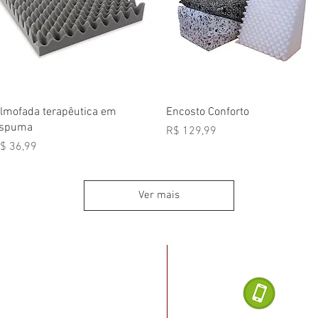
Visualização rápida
Visualização rápida
lmofada terapêutica em
Encosto Conforto
spuma
Preço
R$ 129,99
reço
$ 36,99
Ver mais
Dúvidas ligu
noel Dias da Silva, 2482
, Salvador - BA
(71) 