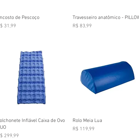
Visualização rápida
Visualização rápida
ncosto de Pescoço
Travesseiro anatômico - PILLO
reço
Preço
$ 31,99
R$ 83,99
Visualização rápida
Visualização rápida
olchonete Inflável Caixa de Ovo
Rolo Meia Lua
UO
Preço
R$ 119,99
reço
$ 299,99