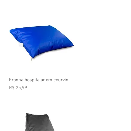
Visualização rápida
a
Fronha hospitalar em courvin
Preço
R$ 25,99