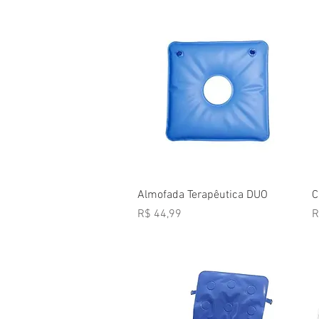
Visualização rápida
Almofada Terapêutica DUO
C
Preço
P
R$ 44,99
R