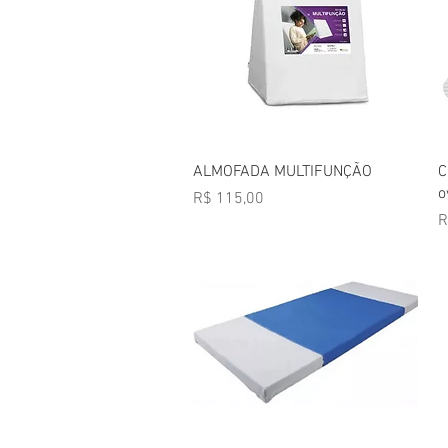
Visualização rápida
ALMOFADA MULTIFUNÇÃO
C
o
Preço
R$ 115,00
P
R